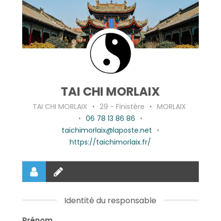
TAI CHI MORLAIX
TAI CHI MORLAIX
•
29 - Finistère
•
MORLAIX
•
06 78 13 86 86
•
taichimorlaix@laposte.net
•
https://taichimorlaix.fr/
Identité du responsable
Prénom