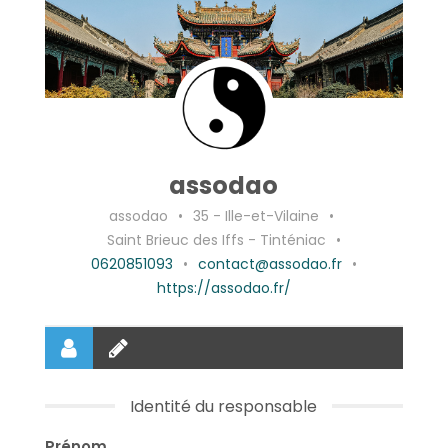
assodao
assodao
•
35 - Ille-et-Vilaine
•
Saint Brieuc des Iffs - Tinténiac
•
0620851093
•
contact@assodao.fr
•
https://assodao.fr/
Identité du responsable
Prénom