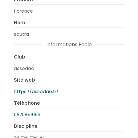
florence
Nom
soutra
Informations École
Club
assodao
Site web
https://assodao.fr/
Téléphone
0620851093
Discipline
TAICHI CHUAN