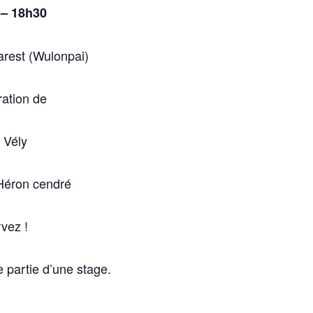
 – 18h30
rest (Wulonpai)
ration de
 Vély
 Héron cendré
vez !
e partie d’une stage.