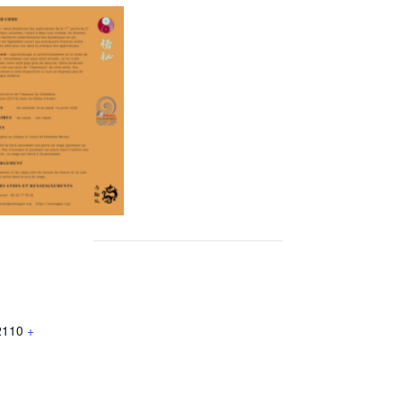
2110
+