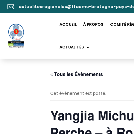

actualitesregionales@ffaemc-bretagne-pays-de
ACCUEIL
À PROPOS
COMITÉ RÉ
ACTUALITÉS
« Tous les Évènements
Cet évènement est passé.
Yangjia Michu
Perche – à Ro